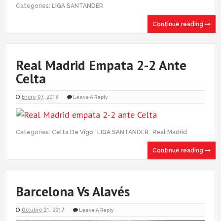
Categories:
LIGA SANTANDER
Continue reading
Real Madrid Empata 2-2 Ante
Celta
Enero 07, 2018
Leave A Reply
Categories:
Celta De Vigo
LIGA SANTANDER
Real Madrid
Continue reading
Barcelona Vs Alavés
Octubre 21, 2017
Leave A Reply