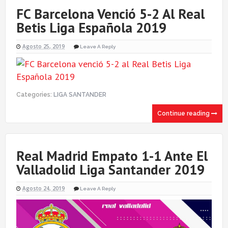
FC Barcelona Venció 5-2 Al Real
Betis Liga Española 2019
Agosto 25, 2019
Leave A Reply
Categories:
LIGA SANTANDER
Continue reading
Real Madrid Empato 1-1 Ante El
Valladolid Liga Santander 2019
Agosto 24, 2019
Leave A Reply