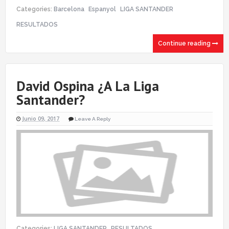
Categories:
Barcelona
Espanyol
LIGA SANTANDER
RESULTADOS
Continue reading
David Ospina ¿A La Liga
Santander?
Junio 09, 2017
Leave A Reply
Categories:
LIGA SANTANDER
RESULTADOS