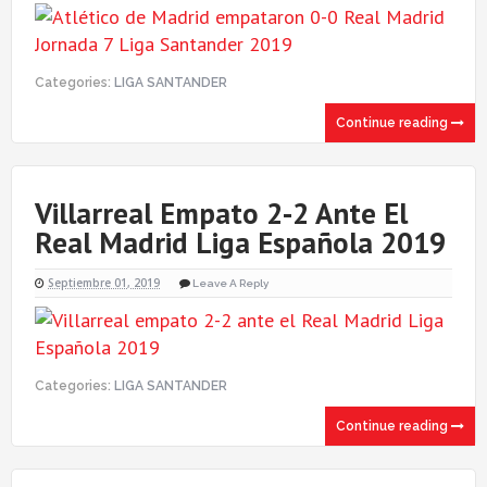
Categories:
LIGA SANTANDER
Continue reading
Villarreal Empato 2-2 Ante El
Real Madrid Liga Española 2019
Septiembre 01, 2019
Leave A Reply
Categories:
LIGA SANTANDER
Continue reading