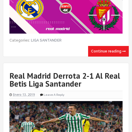
Categories:
LIGA SANTANDER
Continue reading
Real Madrid Derrota 2-1 Al Real
Betis Liga Santander
Enero 13, 2019
Leave A Reply