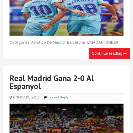
Categories:
Atletico De Madrid
Barcelona
LIGA SANTANDER
Continue reading
Real Madrid Gana 2-0 Al
Espanyol
Octubre 01, 2017
Leave A Reply